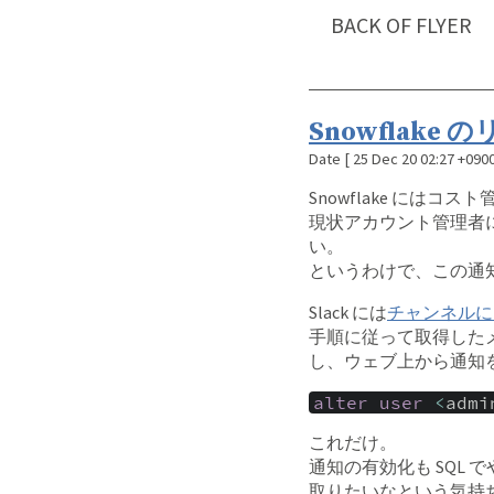
BACK OF FLYER
Snowflake
Date
[
25 Dec 20 02:27 +090
Snowflake に
現状アカウント管理者に
い。
というわけで、この通知を
Slack には
チャンネルに
手順に従って取得したメ
し、ウェブ上から通知
alter
user
<
admi
これだけ。
通知の有効化も SQL
取りたいなという気持