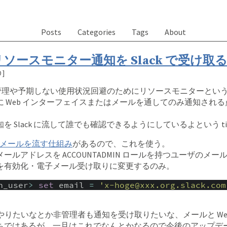
Posts
Categories
Tags
About
 のリソースモニター通知を Slack で受け取
0
]
はコスト管理や予期しない使用状況回避のためにリソースモニターと
 Web インターフェイスまたはメールを通してのみ通知され
 Slack に流して誰でも確認できるようにしているよという ti
メールを流す仕組み
があるので、これを使う。
ールアドレスを ACCOUNTADMIN ロールを持つユーザのメ
を有効化・電子メール受け取りに変更するのみ。
n_user
>
set
email
=
'x-hoge@xxx.org.slack.com
 でやりたいなとか非管理者も通知を受け取りたいな、メールと We
ちではあるが、一旦はこれでなんとかなるので今後のアップデ