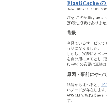
ElastiCa
Date
[
20 Dec 19 10:00 +090
注意: この記事は
aws 
ぼ)読む必要はありませ
背景
今見ているサービスで RI
う話になりました。
しかし、実際にオペレ
を自分用にメモとして
(いやその変更は直接
原因・事前にやっ
結論から述べると、
ド
いノードが存在します
AWS CLI であれば
aws 
す。