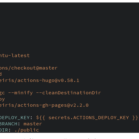
ntu-latest
ons/checkout@master
d
eiris/actions-hugo@v0.58.1
gc --minify --cleanDestinationDir
oy
eiris/actions-gh-pages@v2.2.0
DEPLOY_KEY
:
${{ secrets.ACTIONS_DEPLOY_KEY }}
BRANCH
:
master
DIR
:
./public