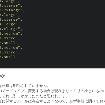
4.large"
,

4.xlarge"
,

3.2xlarge"
,

3.large"
,

3.xlarge"
,

4.large"
,

4.xlarge"
,

2.medium"
,

2.micro"
,

2.small"
,

3.medium"
,

3.micro"
,

3.small"
のか
な仕様は明記されていません。
のノードタイプに変更する場合は現在よりメモリの小さいもの
てそれに引っかかったのだと思われます。
更に関するルールは存在するようなので、必ず事前に調べてお