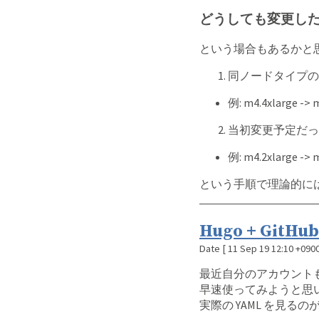
どうしても変更し
という場合もあるかと
同ノードタイプの
例: m4.4xlarge -> 
当初変更予定だっ
例: m4.2xlarge -> 
という手順で理論的に
Hugo + Git
Date
[
11 Sep 19 12:10 +090
最近自分のアカウントも G
早速使ってみようと思いこの 
実際の YAML を見