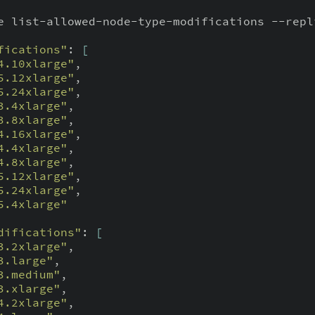
fications"
: 
[
4.10xlarge"
,

5.12xlarge"
,

5.24xlarge"
,

3.4xlarge"
,

3.8xlarge"
,

4.16xlarge"
,

4.4xlarge"
,

4.8xlarge"
,

5.12xlarge"
,

5.24xlarge"
,

5.4xlarge"
difications"
: 
[
3.2xlarge"
,

3.large"
,

3.medium"
,

3.xlarge"
,

4.2xlarge"
,
