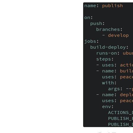
name
:
publish
on
:
push
:
branches
:
- 
develop
jobs
:
build-deploy
:
runs-on
:
ubu
steps
:
- 
uses
:
acti
- 
name
:
buil
uses
:
peac
with
:
args
:
--
- 
name
:
depl
uses
:
peac
env
:
ACTIONS_
PUBLISH_
PUBLISH_