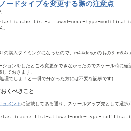
che のノードタイプを変更する際の注意点
0
]
elasticache list-allowed-node-type-modificati
ん。
 の購入タイミングになったので、m4.4xlarge のものを m5.4x
ーションをしたところ変更ができなかったのでスケール時に確
残しておきます。
は無理でしょ！と一瞬で分かった方には不要な記事です)
ておくべきこと
キュメント
に記載してある通り、スケールアップ先として選択
。
elasticache list-allowed-node-type-modificati