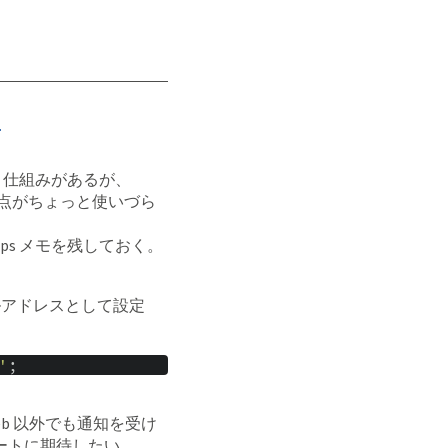
る
いう仕組みがあるが、
る点がちょっと使いづら
ps メモを残しておく。
ールアドレスとして設定
'
;
b 以外でも通知を受け
ートに期待したい。